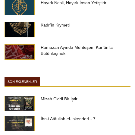
Hayırlı Nesli, Hayırlı İnsan Yetiştirir!
Kadr’in Kıymeti
Ramazan Ayında Muhteşem Kur’ân’la
Bütünleşmek
SON EKLENENLER
Mizah Ciddi Bir İştir
İbn-i Atâullah el-İskenderî - 7