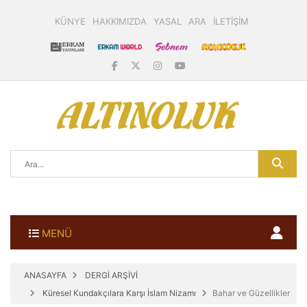
KÜNYE
HAKKIMIZDA
YASAL
ARA
İLETİŞİM
MENÜ
ANASAYFA
DERGİ ARŞİVİ
Küresel Kundakçılara Karşı İslam Nizamı
Bahar ve Güzellikler