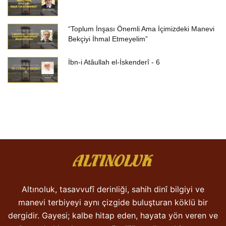
“Toplum İnşası Önemli Ama İçimizdeki Manevi
Bekçiyi İhmal Etmeyelim”
İbn-i Atâullah el-İskenderî - 6
Altınoluk, tasavvufî derinliği, sahih dinî bilgiyi ve
manevi terbiyeyi aynı çizgide buluşturan köklü bir
dergidir. Gayesi; kalbe hitap eden, hayata yön veren ve