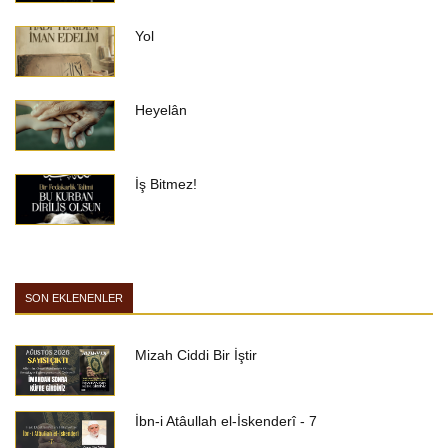
Yol
Heyelân
İş Bitmez!
SON EKLENENLER
Mizah Ciddi Bir İştir
İbn-i Atâullah el-İskenderî - 7