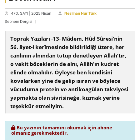
470. SAYI | 2025 Nisan
Neslihan Nur Türk
Şebnem Dergisi
Toprak Yazıları -13- Mâdem, Hûd Sûresi’nin
56. âyet-i kerîmesinde bildirildiği üzere, her
canlının alnından tutup denetleyen Allah’tır,
o vakit böceklerin de alnı, Allâh’ın kudret
elinde olmalıdır. Öyleyse ben kendisini
kovalarken yine de gelip ısıran ve böylece
vücuduma protein ve antikoagülan takviyesi
yapmakta olan sivrisineğe, kızmak yerine
teşekkür etmeliyim.
Bu yazının tamamını okumak için abone
olmanız gerekmektedir.