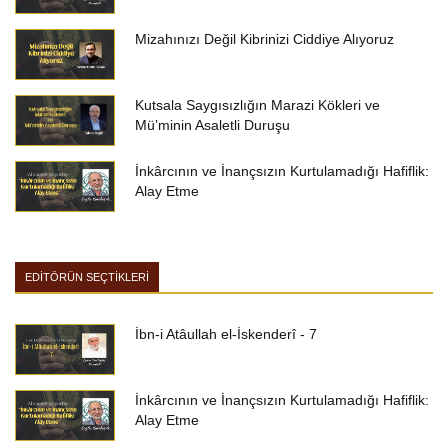
Mizahınızı Değil Kibrinizi Ciddiye Alıyoruz
Kutsala Saygısızlığın Marazi Kökleri ve
Mü’minin Asaletli Duruşu
İnkârcının ve İnançsızın Kurtulamadığı Hafiflik:
Alay Etme
EDİTÖRÜN SEÇTİKLERİ
İbn-i Atâullah el-İskenderî - 7
İnkârcının ve İnançsızın Kurtulamadığı Hafiflik:
Alay Etme