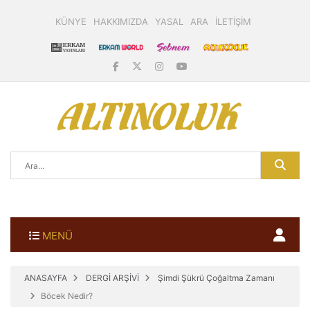
KÜNYE
HAKKIMIZDA
YASAL
ARA
İLETİŞİM
MENÜ
ANASAYFA
DERGİ ARŞİVİ
Şimdi Şükrü Çoğaltma Zamanı
Böcek Nedir?