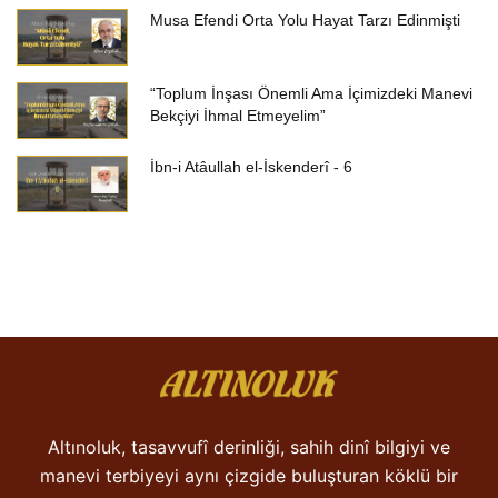
Musa Efendi Orta Yolu Hayat Tarzı Edinmişti
“Toplum İnşası Önemli Ama İçimizdeki Manevi
Bekçiyi İhmal Etmeyelim”
İbn-i Atâullah el-İskenderî - 6
Altınoluk, tasavvufî derinliği, sahih dinî bilgiyi ve
manevi terbiyeyi aynı çizgide buluşturan köklü bir