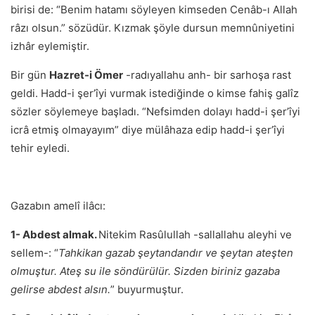
birisi de: “Benim hatamı söyleyen kimseden Cenâb-ı Allah
râzı olsun.” sözüdür. Kızmak şöyle dursun memnûniyetini
izhâr eylemiştir.
Bir gün
Hazret-i Ömer
-radıyallahu anh- bir sarhoşa rast
geldi. Hadd-i şer’îyi vurmak istediğinde o kimse fahiş galîz
sözler söylemeye başladı. “Nefsimden dolayı hadd-i şer’îyi
icrâ etmiş olmayayım” diye mülâhaza edip hadd-i şer’îyi
tehir eyledi.
Gazabın amelî ilâcı:
1- Abdest almak.
Nitekim Rasûlullah -sallallahu aleyhi ve
sellem-: “
Tahkikan gazab şeytandandır ve şeytan ateşten
olmuştur. Ateş su ile söndürülür. Sizden biriniz gazaba
gelirse abdest alsın.
” buyurmuştur.