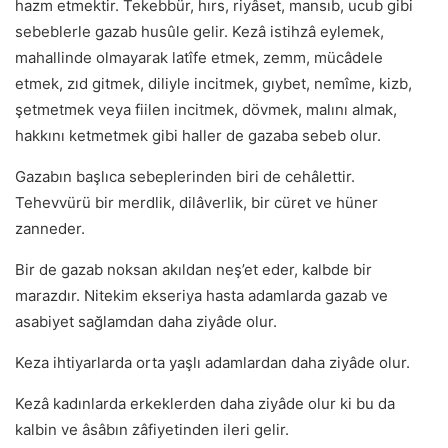
hazm etmektir. Tekebbür, hırs, riyâset, mansıb, ucub gibi
sebeblerle gazab husûle gelir. Kezâ istihzâ eylemek,
mahallinde olmayarak latîfe etmek, zemm, mücâdele
etmek, zıd gitmek, diliyle incitmek, gıybet, nemîme, kizb,
şetmetmek veya fiilen incitmek, dövmek, malını almak,
hakkını ketmetmek gibi haller de gazaba sebeb olur.
Gazabın başlıca sebeplerinden biri de cehâlettir.
Tehevvürü bir merdlik, dilâverlik, bir cüret ve hüner
zanneder.
Bir de gazab noksan akıldan neş’et eder, kalbde bir
marazdır. Nitekim ekseriya hasta adamlarda gazab ve
asabiyet sağlamdan daha ziyâde olur.
Keza ihtiyarlarda orta yaşlı adamlardan daha ziyâde olur.
Kezâ kadınlarda erkeklerden daha ziyâde olur ki bu da
kalbin ve âsâbın zâfiyetinden ileri gelir.