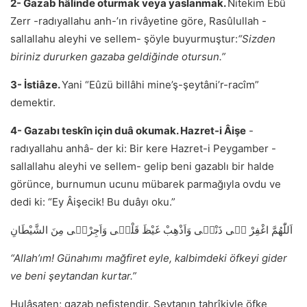
2- Gazab hâlinde oturmak veya yaslanmak.
Nitekim Ebû
Zerr -radıyallahu anh-’ın rivâyetine göre, Rasûlullah -
sallallahu aleyhi ve sellem- şöyle buyurmuştur:
“Sizden
biriniz dururken gazaba geldiğinde otursun.”
3- İstiâze.
Yani “Eûzü billâhi mine’ş-şeytâni’r-racîm”
demektir.
4- Gazabı teskîn için duâ okumak. Hazret-i Âişe
-
radıyallahu anhâ- der ki: Bir kere Hazret-i Peygamber -
sallallahu aleyhi ve sellem- gelip beni gazablı bir halde
görünce, burnumun ucunu mübarek parmağıyla ovdu ve
dedi ki: “Ey Âişecik! Bu duâyı oku.”
اَللّٰهُمَّ اغْفِرْ ل۪ى ذَنْب۪ى وَاَذْهِبْ غَيْظَ قَلْب۪ى وَاَجِرْن۪ى مِنَ الشَّيْطَانِ
“Allah’ım! Günahımı mağfiret eyle, kalbimdeki öfkeyi gider
ve beni şeytandan kurtar.”
Hulâsaten; gazab nefistendir. Şeytanın tahrîkiyle öfke