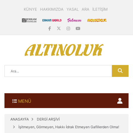
KÜNYE
HAKKIMIZDA
YASAL
ARA
İLETİŞİM
MENÜ
ANASAYFA
DERGİ ARŞİVİ
İşitmeyen, Görmeyen, Hakkı İdrak Etmeyen Gafillerden Olma!