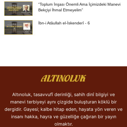
“Toplum İnşası Önemli Ama İçimizdeki Manevi
Bekçiyi İhmal Etmeyelim”
İbn-i Atâullah el-İskenderî - 6
Altınoluk, tasavvufî derinliği, sahih dinî bilgiyi ve
manevi terbiyeyi aynı çizgide buluşturan köklü bir
dergidir. Gayesi; kalbe hitap eden, hayata yön veren ve
insanı hakka, hayra ve güzelliğe çağıran bir yayın
olmaktır.