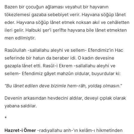
Bazen bir çocuğun ağlaması veyahut bir hayvanın
tökezlemesi gazaba sebebiyet verir. Hayvana söğüp lânet
eder. Hayvana söğüp lânet etmek noksan akıl ve cehâletten
ileri gelir. Halbuki şer’i şerîfte hayvana bile lânet etmekten
men edilmiştir.
Rasûlullah -sallallahu aleyhi ve sellem- Efendimiz’in Hac
seferinde bir hatun da beraber idi. O kadın devesine
gazapla lânet etti. Rasûl-i Ekrem -sallallahu aleyhi ve
sellem- Efendimiz gâyet mahzûn oldular, buyurdular ki:
“Bu lânet edilen deve bizimle hem-râh, yoldaş olmasın.”
Devenin arkasından hevdecini aldılar, deveyi çıplak olarak
yabana saldılar.
*
Hazret-i Ömer
-radıyallahu anh-’ın kelâm-ı hikmetinden