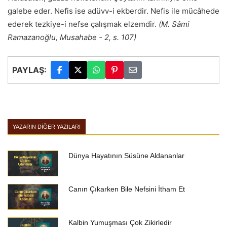
galebe eder. Nefis ise adüvv-i ekberdir. Nefis ile mücâhede
ederek tezkiye-i nefse çalışmak elzemdir.
(M. Sâmi
Ramazanoğlu, Musahabe - 2, s. 107)
PAYLAŞ:
YAZARIN DIĞER YAZILARI
Dünya Hayatının Süsüne Aldananlar
Canın Çıkarken Bile Nefsini İtham Et
Kalbin Yumuşması Çok Zikirledir