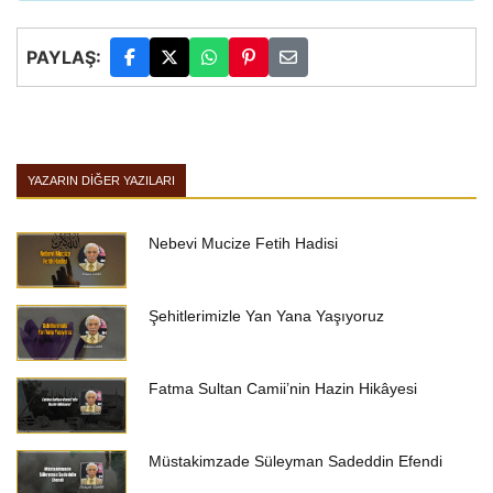
PAYLAŞ:
YAZARIN DIĞER YAZILARI
Nebevi Mucize Fetih Hadisi
Şehitlerimizle Yan Yana Yaşıyoruz
Fatma Sultan Camii’nin Hazin Hikâyesi
Müstakimzade Süleyman Sadeddin Efendi