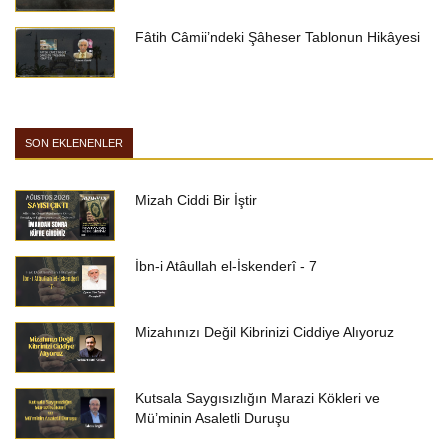
Fâtih Câmii’ndeki Şâheser Tablonun Hikâyesi
SON EKLENENLER
Mizah Ciddi Bir İştir
İbn-i Atâullah el-İskenderî - 7
Mizahınızı Değil Kibrinizi Ciddiye Alıyoruz
Kutsala Saygısızlığın Marazi Kökleri ve
Mü’minin Asaletli Duruşu