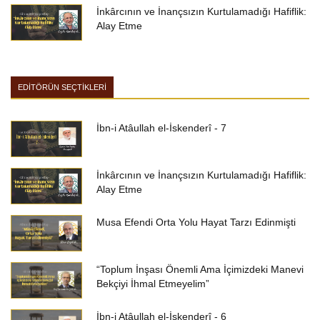
İnkârcının ve İnançsızın Kurtulamadığı Hafiflik:
Alay Etme
EDİTÖRÜN SEÇTİKLERİ
İbn-i Atâullah el-İskenderî - 7
İnkârcının ve İnançsızın Kurtulamadığı Hafiflik:
Alay Etme
Musa Efendi Orta Yolu Hayat Tarzı Edinmişti
“Toplum İnşası Önemli Ama İçimizdeki Manevi
Bekçiyi İhmal Etmeyelim”
İbn-i Atâullah el-İskenderî - 6