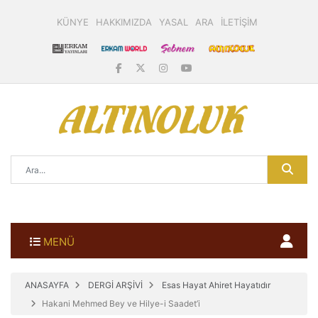
KÜNYE
HAKKIMIZDA
YASAL
ARA
İLETİŞİM
MENÜ
ANASAYFA
DERGİ ARŞİVİ
Esas Hayat Ahiret Hayatıdır
Hakani Mehmed Bey ve Hilye-i Saadet’i