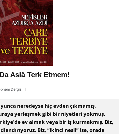
 Da Aslâ Terk Etmem!
bnem Dergisi
oyunca neredeyse hiç evden çıkmamış,
raya yerleşmek gibi bir niyetleri yokmuş.
ürkiye’de ev almak veya bir iş kurmakmış. Biz,
adlandırıyoruz. Biz, “ikinci nesil” ise, orada