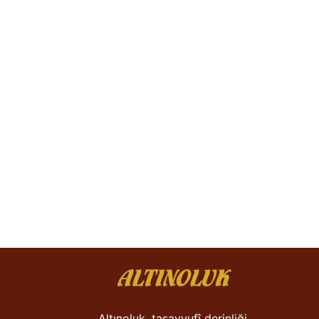
Altınoluk, tasavvufî derinliği,