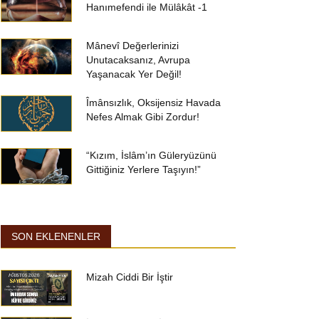
Hanımefendi ile Mülâkât -1
Mânevî Değerlerinizi
Unutacaksanız, Avrupa
Yaşanacak Yer Değil!
Îmânsızlık, Oksijensiz Havada
Nefes Almak Gibi Zordur!
“Kızım, İslâm’ın Güleryüzünü
Gittiğiniz Yerlere Taşıyın!”
SON EKLENENLER
Mizah Ciddi Bir İştir