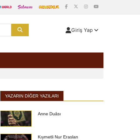
Giriş Yap
YAZARIN DIĞER YAZILARI
Anne Duâsı
Kıymetli Nur Eraslan