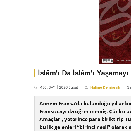
İslâm’ı Da İslâm’ı Yaşamayı
480. SAYI | 2026 Şubat
Halime Demireşik
Şe
Annem Fransa’da bulunduğu yıllar b
Fransızcayı da öğrenmemiş. Çünkü bu
Amaçları, yeterince para biriktirip T
bu ilk gelenleri “birinci nesil” olarak 