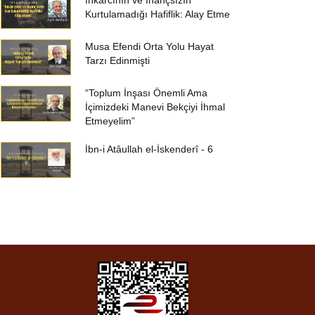
İnkârcının ve İnançsızın
Kurtulamadığı Hafiflik: Alay Etme
Musa Efendi Orta Yolu Hayat
Tarzı Edinmişti
“Toplum İnşası Önemli Ama
İçimizdeki Manevi Bekçiyi İhmal
Etmeyelim”
İbn-i Atâullah el-İskenderî - 6