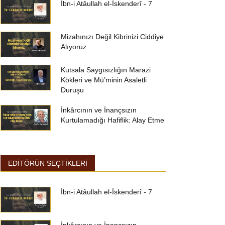
İbn-i Atâullah el-İskenderî - 7
Mizahınızı Değil Kibrinizi Ciddiye
Alıyoruz
Kutsala Saygısızlığın Marazi
Kökleri ve Mü’minin Asaletli
Duruşu
İnkârcının ve İnançsızın
Kurtulamadığı Hafiflik: Alay Etme
EDİTÖRÜN SEÇTİKLERİ
İbn-i Atâullah el-İskenderî - 7