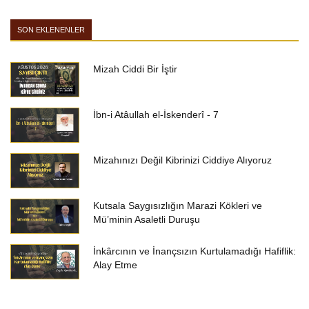
SON EKLENENLER
Mizah Ciddi Bir İştir
İbn-i Atâullah el-İskenderî - 7
Mizahınızı Değil Kibrinizi Ciddiye Alıyoruz
Kutsala Saygısızlığın Marazi Kökleri ve
Mü’minin Asaletli Duruşu
İnkârcının ve İnançsızın Kurtulamadığı Hafiflik:
Alay Etme