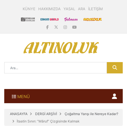
KÜNYE
HAKKIMIZDA
YASAL
ARA
İLETİŞİM
MENÜ
ANASAYFA
DERGİ ARŞİVİ
Çoğaltma Yarışı ile Nereye Kadar?
İtaatin Sınırı: “Mâruf” Çizgisinde Kalmak