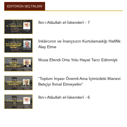
EDİTÖRÜN SEÇTİKLERİ
İbn-i Atâullah el-İskenderî - 7
İnkârcının ve İnançsızın Kurtulamadığı Hafiflik:
Alay Etme
Musa Efendi Orta Yolu Hayat Tarzı Edinmişti
“Toplum İnşası Önemli Ama İçimizdeki Manevi
Bekçiyi İhmal Etmeyelim”
İbn-i Atâullah el-İskenderî - 6