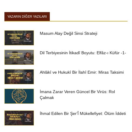
YAZARIN DIĞER YAZILARI
Masum Alay Değil Sinsi Strateji
Dil Terbiyesinin İtikadî Boyutu: Elfâz-ı Küfür -1-
Ahlâkî ve Hukukî Bir İlahî Emir: Miras Taksimi
İmana Zarar Veren Güncel Bir Virüs: Rol
Çalmak
İhmal Edilen Bir Şer‘Î Mükellefiyet: Ölüm İddeti