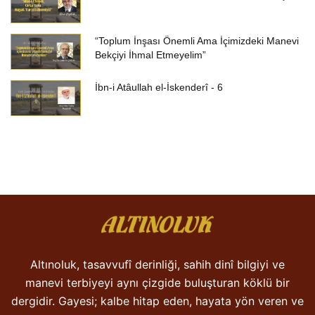
“Toplum İnşası Önemli Ama İçimizdeki Manevi
Bekçiyi İhmal Etmeyelim”
İbn-i Atâullah el-İskenderî - 6
Altınoluk, tasavvufî derinliği, sahih dinî bilgiyi ve
manevi terbiyeyi aynı çizgide buluşturan köklü bir
dergidir. Gayesi; kalbe hitap eden, hayata yön veren ve