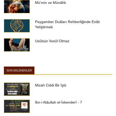
Mü’min ve Münâfık
Peygamber Duâları Rehberliğinde Evlât
Yetiştirmek
Usûlsüz Vusûl Olmaz
SON EKLENENLER
Mizah Ciddi Bir İştir
İbn-i Atâullah el-İskenderî - 7