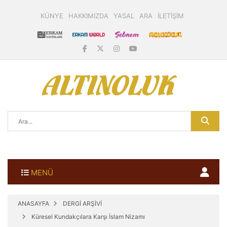
KÜNYE
HAKKIMIZDA
YASAL
ARA
İLETİŞİM
MENÜ
ANASAYFA
DERGİ ARŞİVİ
Küresel Kundakçılara Karşı İslam Nizamı