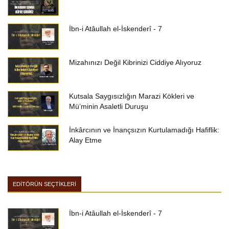
İbn-i Atâullah el-İskenderî - 7
Mizahınızı Değil Kibrinizi Ciddiye Alıyoruz
Kutsala Saygısızlığın Marazi Kökleri ve
Mü’minin Asaletli Duruşu
İnkârcının ve İnançsızın Kurtulamadığı Hafiflik:
Alay Etme
EDİTÖRÜN SEÇTİKLERİ
İbn-i Atâullah el-İskenderî - 7