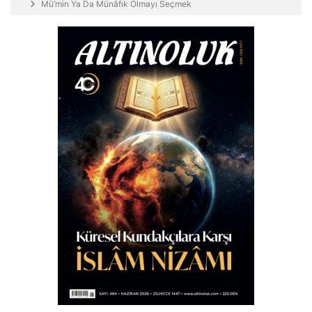
Mü’min Ya Da Münâfık Olmayı Seçmek