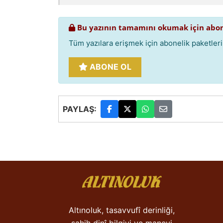
Bu yazının tamamını okumak için abon
Tüm yazılara erişmek için abonelik paketlerim
ABONE OL
PAYLAŞ:
Altınoluk, tasavvufî derinliği,