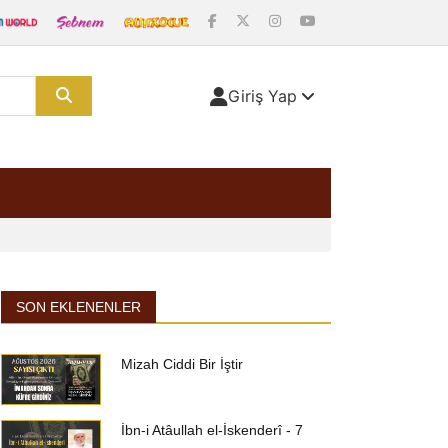
Giriş Yap
SON EKLENENLER
Mizah Ciddi Bir İştir
İbn-i Atâullah el-İskenderî - 7