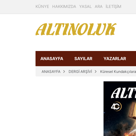
KÜNYE
HAKKIMIZDA
YASAL
ARA
İLETİŞİM
ANASAYFA
SAYILAR
YAZARLAR
ANASAYFA
DERGİ ARŞİVİ
Küresel Kundakçılara