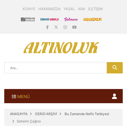
KÜNYE
HAKKIMIZDA
YASAL
ARA
İLETİŞİM
MENÜ
ANASAYFA
DERGİ ARŞİVİ
Bu Zamanda Nefis Terbiyesi
Seherin Çağrısı