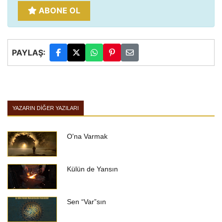
ABONE OL
PAYLAŞ:
YAZARIN DIĞER YAZILARI
O'na Varmak
Külün de Yansın
Sen “Var”sın