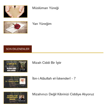
Müslüman Yüreği
Yan Yüreğim
SON EKLENENLER
Mizah Ciddi Bir İştir
İbn-i Atâullah el-İskenderî - 7
Mizahınızı Değil Kibrinizi Ciddiye Alıyoruz