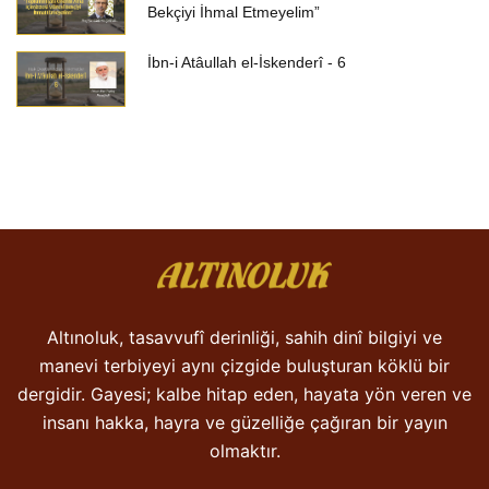
Bekçiyi İhmal Etmeyelim”
İbn-i Atâullah el-İskenderî - 6
Altınoluk, tasavvufî derinliği, sahih dinî bilgiyi ve
manevi terbiyeyi aynı çizgide buluşturan köklü bir
dergidir. Gayesi; kalbe hitap eden, hayata yön veren ve
insanı hakka, hayra ve güzelliğe çağıran bir yayın
olmaktır.