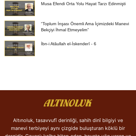
Musa Efendi Orta Yolu Hayat Tarzı Edinmişti
“Toplum İnşası Önemli Ama İçimizdeki Manevi
Bekçiyi İhmal Etmeyelim”
İbn-i Atâullah el-İskenderî - 6
Altınoluk, tasavvufî derinliği, sahih dinî bilgiyi ve
manevi terbiyeyi aynı çizgide buluşturan köklü bir