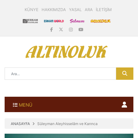
KÜNYE
HAKKIMIZDA
YASAL
ARA
İLETİŞİM
MENÜ
ANASAYFA
Süleyman Aleyhisselâm ve Karınca