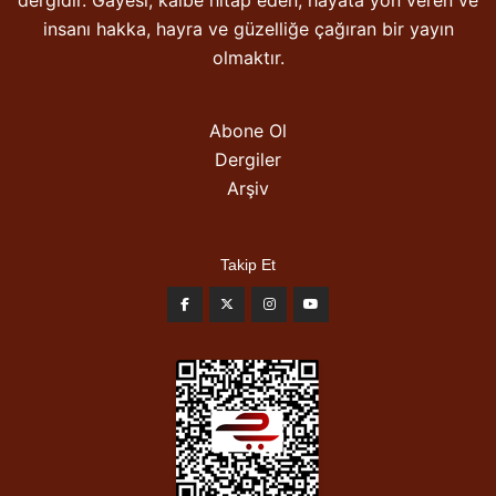
dergidir. Gayesi; kalbe hitap eden, hayata yön veren ve
insanı hakka, hayra ve güzelliğe çağıran bir yayın
olmaktır.
Abone Ol
Dergiler
Arşiv
Takip Et