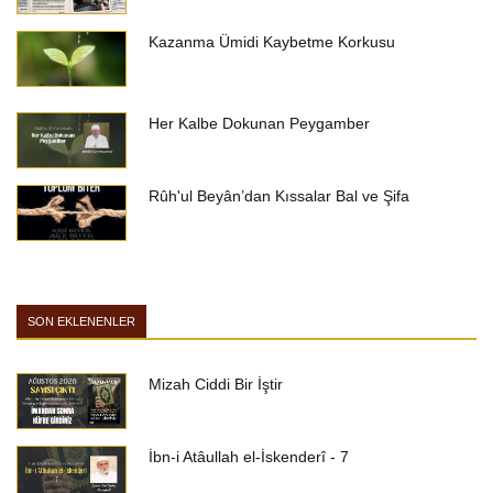
Kazanma Ümidi Kaybetme Korkusu
Her Kalbe Dokunan Peygamber
Rûh'ul Beyân’dan Kıssalar Bal ve Şifa
SON EKLENENLER
Mizah Ciddi Bir İştir
İbn-i Atâullah el-İskenderî - 7