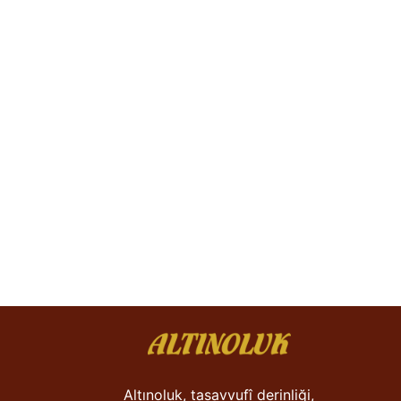
Altınoluk, tasavvufî derinliği,