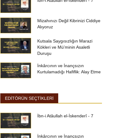
İbn-i Atâullah el-İskenderî - 7
Mizahınızı Değil Kibrinizi Ciddiye
Alıyoruz
Kutsala Saygısızlığın Marazi
Kökleri ve Mü’minin Asaletli
Duruşu
İnkârcının ve İnançsızın
Kurtulamadığı Hafiflik: Alay Etme
EDİTÖRÜN SEÇTİKLERİ
İbn-i Atâullah el-İskenderî - 7
İnkârcının ve İnançsızın