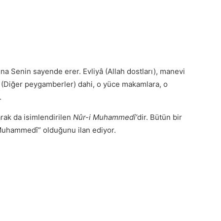
tfuna Senin sayende erer. Evliyâ (Allah dostları), manevi
â (Diğer peygamberler) dahi, o yüce makamlara, o
.
rak da isimlendirilen
Nûr-i Muhammedî’
dir. Bütün bir
Muhammedî” olduğunu ilan ediyor.