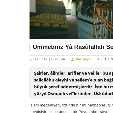
Ümmetiniz Yâ Rasûlallah S
475. SAYI | 2025 Eylül
Bilal Akyol
KÜLTÜR-
Şairler, âlimler, arifler ve veliler 
sallallâhu aleyhi ve sellem’e olan bağl
büyük şeref addetmişlerdir. İşte bu 
yüzyıl Osmanlı velîlerinden, Üsküdar
İslam medeniyeti, özünde bir muhabbet/sevgi 
sevgisiyle iç içe geçmiş bir Peygamber sevgisi 