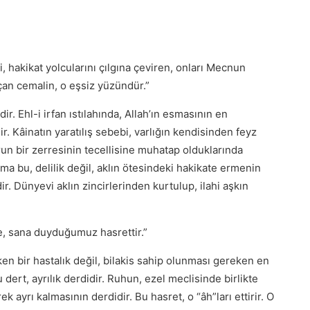
ni, hakikat yolcularını çılgına çeviren, onları Mecnun
çan cemalin, o eşsiz yüzündür.”
dir. Ehl-i irfan ıstılahında, Allah’ın esmasının en
dir. Kâinatın yaratılış sebebi, varlığın kendisinden feyz
nurun bir zerresinin tecellisine muhatap olduklarında
Ama bu, delilik değil, aklın ötesindeki hakikate ermenin
ir. Dünyevi aklın zincirlerinden kurtulup, ilahi aşkın
se, sana duyduğumuz hasrettir.”
ken bir hastalık değil, bilakis sahip olunması gereken en
u dert, ayrılık derdidir. Ruhun, ezel meclisinde birlikte
 ayrı kalmasının derdidir. Bu hasret, o “âh”ları ettirir. O