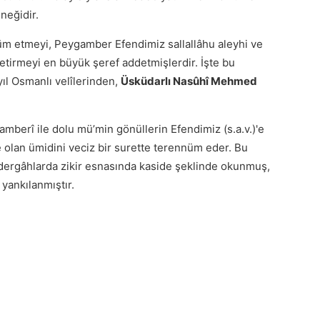
neğidir.
ennüm etmeyi, Peygamber Efendimiz sallallâhu aleyhi ve
 getirmeyi en büyük şeref addetmişlerdir. İşte bu
ıl Osmanlı velîlerinden,
Üsküdarlı Nasûhî Mehmed
amberî ile dolu mü’min gönüllerin Efendimiz (s.a.v.)'e
 olan ümidini veciz bir surette terennüm eder. Bu
 dergâhlarda zikir esnasında kaside şeklinde okunmuş,
yankılanmıştır.