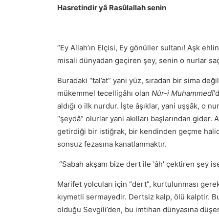
Hasretindir yâ Rasûlallah senin
“Ey Allah’ın Elçisi, Ey gönüller sultanı! Aşk ehli
misali dünyadan geçiren şey, senin o nurlar sa
Buradaki “tal’at” yani yüz, sıradan bir sima değil
mükemmel tecelligâhı olan
Nûr-i Muhammedî
'
aldığı o ilk nurdur. İşte âşıklar, yani uşşâk, o 
“şeydâ” olurlar yani akılları başlarından gider. 
getirdiği bir istiğrak, bir kendinden geçme halid
sonsuz fezasına kanatlanmaktır.
“Sabah akşam bize dert ile 'âh' çektiren şey i
Marifet yolcuları için “dert”, kurtulunması gere
kıymetli sermayedir. Dertsiz kalp, ölü kalptir. B
olduğu Sevgili’den, bu imtihan dünyasına düşerek