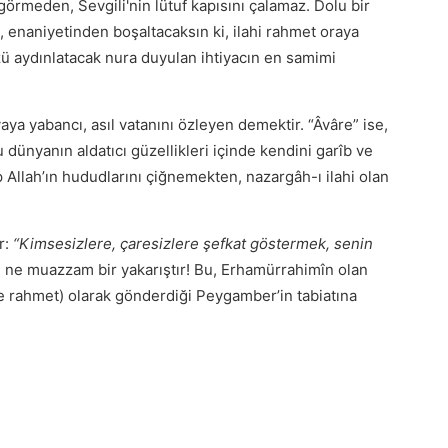
ı görmeden, Sevgili'nin lütuf kapısını çalamaz. Dolu bir
 enaniyetinden boşaltacaksın ki, ilahi rahmet oraya
yüzü aydınlatacak nura duyulan ihtiyacın en samimi
aya yabancı, asıl vatanını özleyen demektir. “Âvâre” ise,
 dünyanın aldatıcı güzellikleri içinde kendini garîb ve
ıp Allah’ın hududlarını çiğnemekten, nazargâh-ı ilahi olan
r:
“Kimsesizlere, çaresizlere şefkat göstermek, senin
 ne muazzam bir yakarıştır! Bu, Erhamürrahimîn olan
re rahmet) olarak gönderdiği Peygamber’in tabiatına