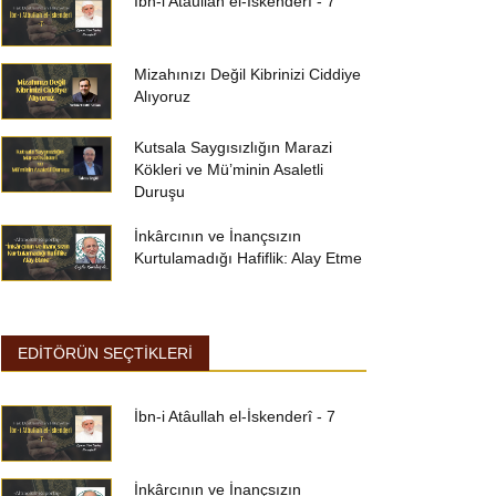
İbn-i Atâullah el-İskenderî - 7
Mizahınızı Değil Kibrinizi Ciddiye
Alıyoruz
Kutsala Saygısızlığın Marazi
Kökleri ve Mü’minin Asaletli
Duruşu
İnkârcının ve İnançsızın
Kurtulamadığı Hafiflik: Alay Etme
EDİTÖRÜN SEÇTİKLERİ
İbn-i Atâullah el-İskenderî - 7
İnkârcının ve İnançsızın