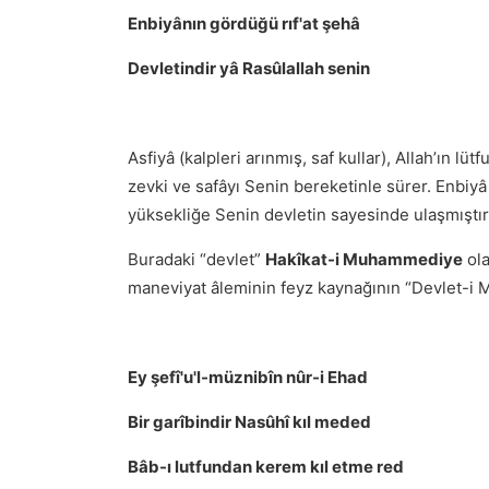
Enbiyânın gördüğü rıf'at şehâ
Devletindir yâ Rasûlallah senin
Asfiyâ (kalpleri arınmış, saf kullar), Allah’ın lü
zevki ve safâyı Senin bereketinle sürer. Enbiy
yüksekliğe Senin devletin sayesinde ulaşmıştır
Buradaki “devlet”
Hakîkat-i Muhammediye
ola
maneviyat âleminin feyz kaynağının “Devlet-i 
Ey şefî'u'l-müznibîn nûr-i Ehad
Bir garîbindir Nasûhî kıl meded
Bâb-ı lutfundan kerem kıl etme red