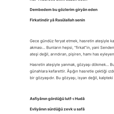
Dembedem bu gözlerim giryân eden
Firkatindir yâ Rasûlallah senin
Gece gündüz feryat etmek, hasretin ateşiyle ka
akması... Bunların hepsi, “firkat”in, yani Sen
ateşi değil, arındıran, pişiren, hamı has eyleyen
Hasretin ateşiyle yanmak, gözyaşı dökmek... Bu
günahlara kefarettir. Âşığın hasretle çektiği ız
bir gözyaşıdır. Bu gözyaşı, isyan değil, kalpte
Asfiyânın gördüğü lutf-ı Hudâ
Evliyânın sürdüğü zevk u safâ