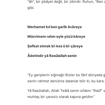
“âh”, bir şikâyet değil, bir zikirdir. Ruhun, “Be
gibi.
Merhamet kıl ben garîb âvâreye
Mücrimem rahm eyle yüzü kâreye
Şefkat etmek bî-kes ü bî-çâreye
Âdetindir yâ Rasûlallah senin
“Ey gariplerin sığınağı! Bizler bu fânî dünyada 
senin rahmet denizine dalanlar bilir ki, bu kara 
Yâ Rasûlallah, Allah Teâlâ senin sıfatını “Raûf”
muhtaç bir çaresiz olarak kapına geldim.”