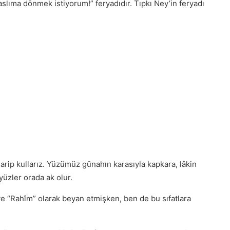
n aslıma dönmek istiyorum!” feryadıdır. Tıpkı Ney’in feryadı
garip kullarız. Yüzümüz günahın karasıyla kapkara, lâkin
yüzler orada ak olur.
 ve “Rahîm” olarak beyan etmişken, ben de bu sıfatlara