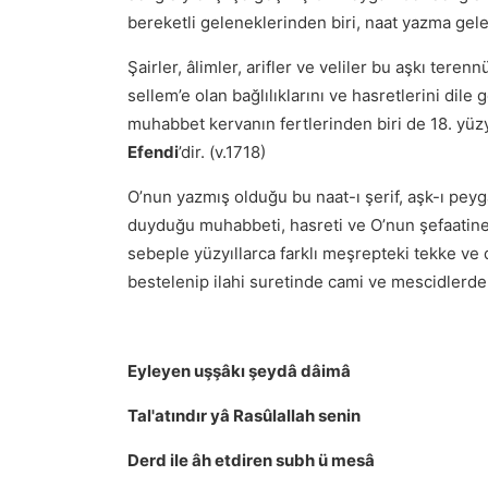
bereketli geleneklerinden biri, naat yazma gele
Şairler, âlimler, arifler ve veliler bu aşkı ter
sellem’e olan bağlılıklarını ve hasretlerini dile
muhabbet kervanın fertlerinden biri de 18. yüzy
Efendi
’dir. (v.1718)
O’nun yazmış olduğu bu naat-ı şerif, aşk-ı peyg
duyduğu muhabbeti, hasreti ve O’nun şefaatine
sebeple yüzyıllarca farklı meşrepteki tekke ve
bestelenip ilahi suretinde cami ve mescidlerde 
Eyleyen uşşâkı şeydâ dâimâ
Tal'atındır yâ Rasûlallah senin
Derd ile âh etdiren subh ü mesâ