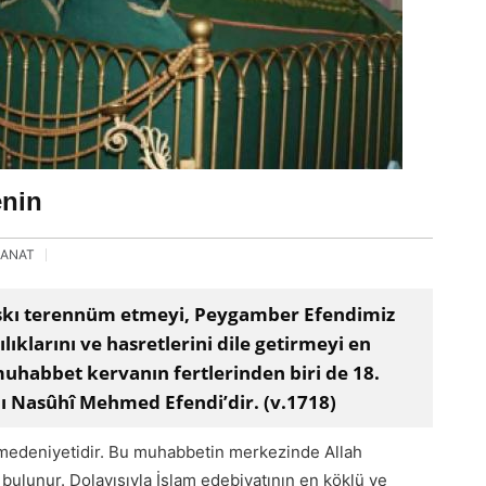
enin
SANAT
bu aşkı terennüm etmeyi, Peygamber Efendimiz
ılıklarını ve hasretlerini dile getirmeyi en
muhabbet kervanın fertlerinden biri de 18.
lı Nasûhî Mehmed Efendi’dir. (v.1718)
medeniyetidir. Bu muhabbetin merkezinde Allah
bulunur. Dolayısıyla İslam edebiyatının en köklü ve