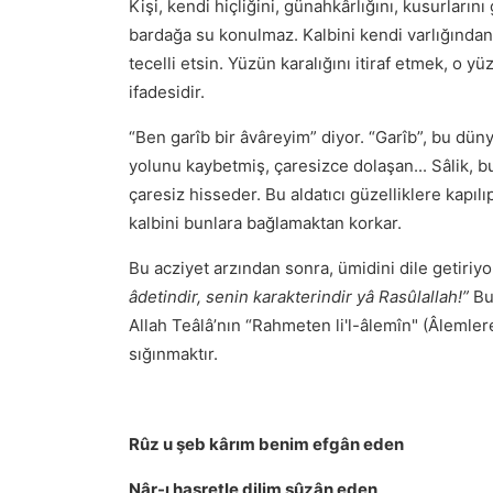
Kişi, kendi hiçliğini, günahkârlığını, kusurların
bardağa su konulmaz. Kalbini kendi varlığından,
tecelli etsin. Yüzün karalığını itiraf etmek, o 
ifadesidir.
“Ben garîb bir âvâreyim” diyor. “Garîb”, bu düny
yolunu kaybetmiş, çaresizce dolaşan... Sâlik, bu
çaresiz hisseder. Bu aldatıcı güzelliklere kapıl
kalbini bunlara bağlamaktan korkar.
Bu acziyet arzından sonra, ümidini dile getiriyo
âdetindir, senin karakterindir yâ Rasûlallah!”
Bu
Allah Teâlâ’nın “Rahmeten li'l-âlemîn" (Âlemle
sığınmaktır.
Rûz u şeb kârım benim efgân eden
Nâr-ı hasretle dilim sûzân eden