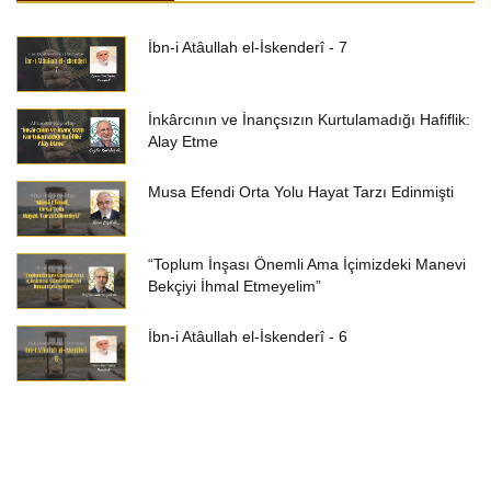
İbn-i Atâullah el-İskenderî - 7
İnkârcının ve İnançsızın Kurtulamadığı Hafiflik:
Alay Etme
Musa Efendi Orta Yolu Hayat Tarzı Edinmişti
“Toplum İnşası Önemli Ama İçimizdeki Manevi
Bekçiyi İhmal Etmeyelim”
İbn-i Atâullah el-İskenderî - 6