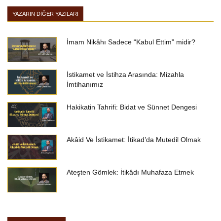
YAZARIN DIĞER YAZILARI
İmam Nikâhı Sadece “Kabul Ettim” midir?
İstikamet ve İstihza Arasında: Mizahla
İmtihanımız
Hakikatin Tahrifi: Bidat ve Sünnet Dengesi
Akâid Ve İstikamet: İtikad’da Mutedil Olmak
Ateşten Gömlek: İtikâdı Muhafaza Etmek