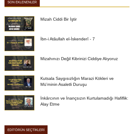
SON EKLENENLER
Mizah Ciddi Bir İştir
İbn-i Atâullah el-İskenderî - 7
Mizahınızı Değil Kibrinizi Ciddiye Alıyoruz
Kutsala Saygısızlığın Marazi Kökleri ve
Mü’minin Asaletli Duruşu
İnkârcının ve İnançsızın Kurtulamadığı Hafiflik:
Alay Etme
EDİTÖRÜN SEÇTİKLERİ