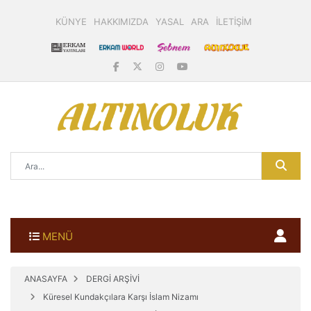
KÜNYE
HAKKIMIZDA
YASAL
ARA
İLETİŞİM
MENÜ
ANASAYFA
DERGİ ARŞİVİ
Küresel Kundakçılara Karşı İslam Nizamı