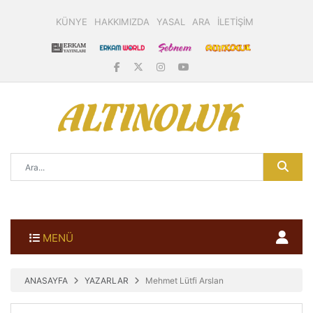
KÜNYE
HAKKIMIZDA
YASAL
ARA
İLETİŞİM
MENÜ
ANASAYFA
YAZARLAR
Mehmet Lütfi Arslan