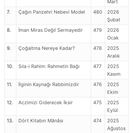
Mart
7.
Çağın Panzehri Nebevi Model
480
2026
Şubat
8.
İman Miras Değil Sermayedir
479
2026
Ocak
9.
Çoğaltma Nereye Kadar?
478
2025
Aralık
10.
Sıla-i Rahim: Rahmetin Bağı
477
2025
Kasım
11.
İlginin Kaynağı Rabbimizdir
476
2025
Ekim
12.
Aczimizi Giderecek İksir
475
2025
Eylül
13.
Dört Kitabın Mânâsı
474
2025
Ağustos