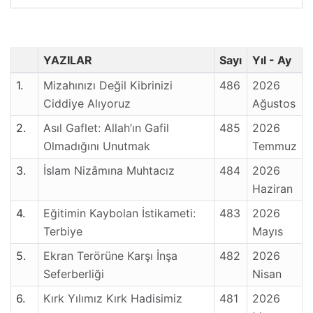
YAZILAR
Sayı
Yıl - Ay
1.
Mizahınızı Değil Kibrinizi
486
2026
Ciddiye Alıyoruz
Ağustos
2.
Asıl Gaflet: Allah’ın Gafil
485
2026
Olmadığını Unutmak
Temmuz
3.
İslam Nizâmına Muhtacız
484
2026
Haziran
4.
Eğitimin Kaybolan İstikameti:
483
2026
Terbiye
Mayıs
5.
Ekran Terörüne Karşı İnşa
482
2026
Seferberliği
Nisan
6.
Kırk Yılımız Kırk Hadisimiz
481
2026