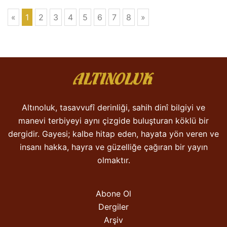
«
1
2
3
4
5
6
7
8
»
Altınoluk, tasavvufî derinliği, sahih dinî bilgiyi ve
manevi terbiyeyi aynı çizgide buluşturan köklü bir
dergidir. Gayesi; kalbe hitap eden, hayata yön veren ve
insanı hakka, hayra ve güzelliğe çağıran bir yayın
olmaktır.
Abone Ol
Dergiler
Arşiv