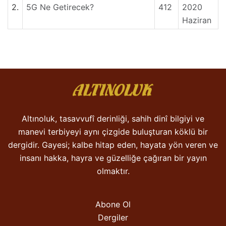
2.
5G Ne Getirecek?
412
2020
Haziran
Altınoluk, tasavvufî derinliği, sahih dinî bilgiyi ve
manevi terbiyeyi aynı çizgide buluşturan köklü bir
dergidir. Gayesi; kalbe hitap eden, hayata yön veren ve
insanı hakka, hayra ve güzelliğe çağıran bir yayın
olmaktır.
Abone Ol
Dergiler