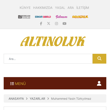
KÜNYE
HAKKIMIZDA
YASAL
ARA
İLETİŞİM
MENÜ
ANASAYFA
YAZARLAR
Muhammed Yasin Türkyılmaz