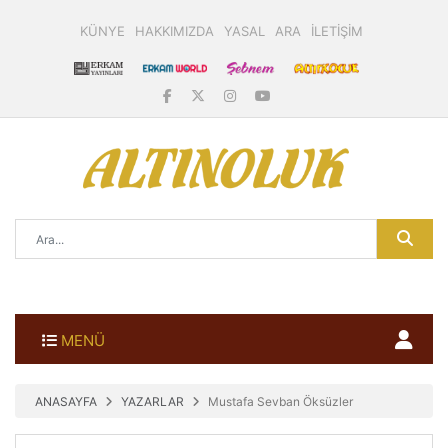
KÜNYE
HAKKIMIZDA
YASAL
ARA
İLETİŞİM
MENÜ
ANASAYFA
YAZARLAR
Mustafa Sevban Öksüzler