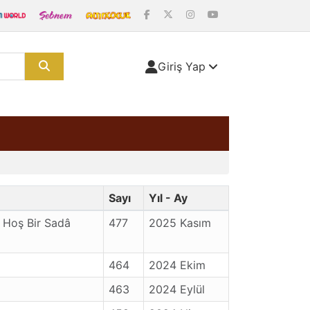
Giriş Yap
Sayı
Yıl - Ay
 Hoş Bir Sadâ
477
2025 Kasım
464
2024 Ekim
463
2024 Eylül