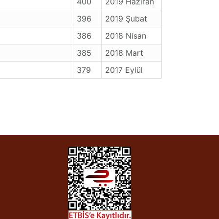
400
2019 Haziran
396
2019 Şubat
386
2018 Nisan
385
2018 Mart
379
2017 Eylül