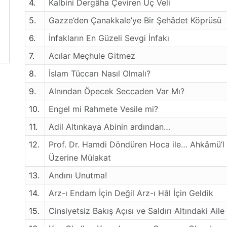
4.
Kalbini Dergâha Çeviren Üç Veli
5.
Gazze’den Çanakkale’ye Bir Şehâdet Köprüsü
6.
İnfakların En Güzeli Sevgi İnfakı
7.
Acılar Meçhule Gitmez
8.
İslam Tüccarı Nasıl Olmalı?
9.
Alnından Öpecek Seccaden Var Mı?
10.
Engel mi Rahmete Vesile mi?
11.
Adil Altınkaya Abinin ardından…
12.
Prof. Dr. Hamdi Döndüren Hoca ile… Ahkâmü’l K
Üzerine Mülakat
13.
Andını Unutma!
14.
Arz-ı Endam İçin Değil Arz-ı Hâl İçin Geldik
15.
Cinsiyetsiz Bakış Açısı ve Saldırı Altındaki Aile