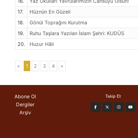
16.
Yaz Okulları Yavrularımızın Cansuyu Olsun!
17.
Hüznün En Güzeli
18.
Gönül Toprağını Kurutma
19.
Ruhu Taşlara Yazılan İslam Şehri: KUDÜS
20.
Huzur Hâli
«
1
2
3
4
»
Abone Ol
Takip Et
Dergiler
Arşiv