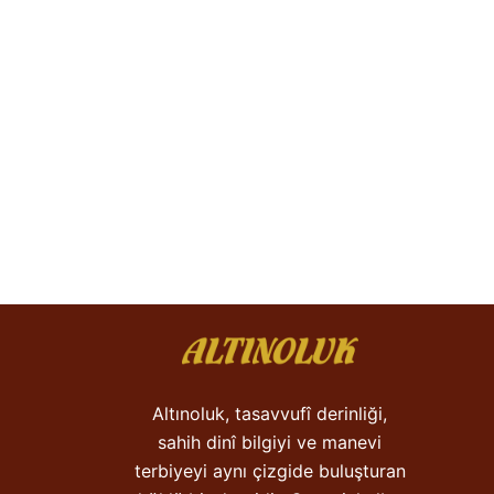
Altınoluk, tasavvufî derinliği,
sahih dinî bilgiyi ve manevi
terbiyeyi aynı çizgide buluşturan