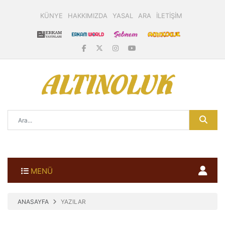
KÜNYE
HAKKIMIZDA
YASAL
ARA
İLETİŞİM
MENÜ
ANASAYFA
YAZILAR