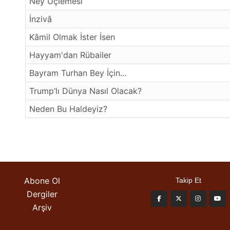
Ney Üçlemesi
İnzivâ
Kâmil Olmak İster İsen
Hayyam'dan Rübailer
Bayram Turhan Bey İçin...
Trump’lı Dünya Nasıl Olacak?
Neden Bu Haldeyiz?
Abone Ol
Takip Et
Dergiler
Arşiv