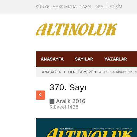
KÜNYE
HAKKIMIZDA
YASAL
ARA
İLETİŞİM
ANASAYFA
SAYILAR
YAZARLAR
ANASAYFA
DERGİ ARŞİVİ
Allah'ı ve Ahireti Unu
370. Sayı
Aralık 2016
R.Evvel 1438