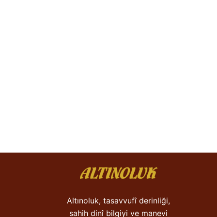
Altınoluk, tasavvufî derinliği,
sahih dinî bilgiyi ve manevi