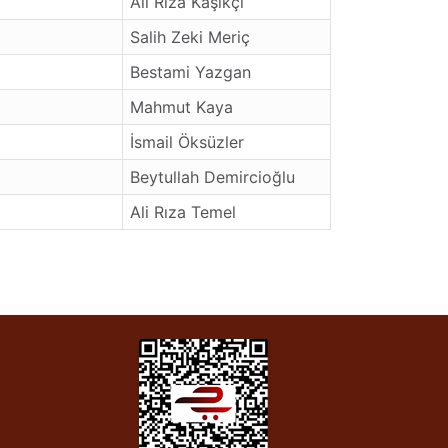
Ali Rıza Kaşıkçı
Salih Zeki Meriç
Bestami Yazgan
Mahmut Kaya
İsmail Öksüzler
Beytullah Demircioğlu
Ali Rıza Temel