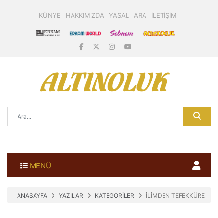
KÜNYE
HAKKIMIZDA
YASAL
ARA
İLETİŞİM
MENÜ
ANASAYFA
YAZILAR
KATEGORİLER
İLİMDEN TEFEKKÜRE