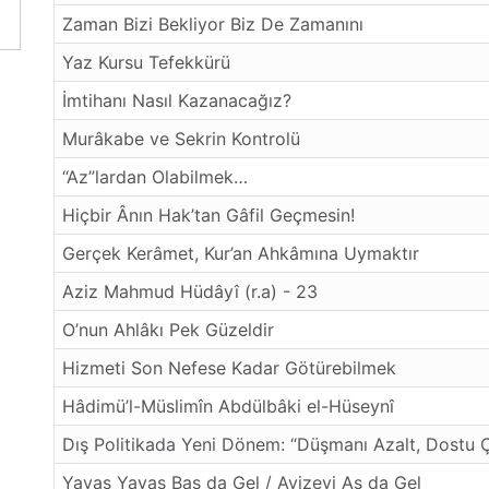
Zaman Bizi Bekliyor Biz De Zamanını
Yaz Kursu Tefekkürü
İmtihanı Nasıl Kazanacağız?
Murâkabe ve Sekrin Kontrolü
“Az”lardan Olabilmek…
Hiçbir Ânın Hak’tan Gâfil Geçmesin!
Gerçek Kerâmet, Kur’an Ahkâmına Uymaktır
Aziz Mahmud Hüdâyî (r.a) - 23
O’nun Ahlâkı Pek Güzeldir
Hizmeti Son Nefese Kadar Götürebilmek
Hâdimü’l-Müslimîn Abdülbâki el-Hüseynî
Dış Politikada Yeni Dönem: “Düşmanı Azalt, Dostu 
Yavaş Yavaş Bas da Gel / Avizeyi As da Gel