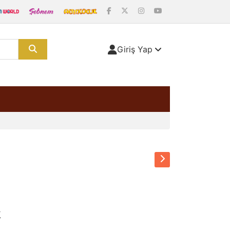
Giriş Yap
k