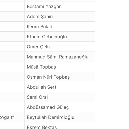
Bestami Yazgan
Adem Şahin
Kerim Buladı
Ethem Cebecioğlu
Ömer Çelik
Mahmud Sâmi Ramazanoğlu
Mûsâ Topbaş
Osman Nûri Topbaş
Abdullah Sert
Sami Oral
Abdüssamed Güleç
Çoğalt”
Beytullah Demircioğlu
Ekrem Bektaş