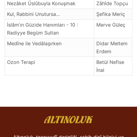
Nezâket Üslûbuyla Konuşmak
Zâhîde Topçu
Kul, Rabbini Unutursa…
Şefika Meriç
İslâm’ın Güzide Hanımları - 10 :
Merve Güleç
Radiyye Begüm Sultan
Medîne ile Vedâlaşırken
Didar Meltem
Erdem
Ozon Terapi
Betül Nefise
İnal
Altınoluk, tasavvufî derinliği, sahih dinî bilgiyi ve