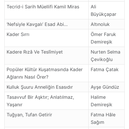
Tecrid-i Sarih Müellifi Kamil Miras
Ali
Büyükçapar
‘Nefsiyle Kavgalı’ Esad Abi…
Altınoluk
Kader Sırrı
Ömer Faruk
Demireşik
Kadere Rızâ Ve Teslîmiyet
Nurten Selma
Çevikoğlu
Popüler Kültür Kuşatmasında Kader
Fatma Çatak
Ağlarını Nasıl Örer?
Kulluk Şuuru Anneliğin Esasıdır
Ayşe Gündüz
Tasavvuf Bir Aşktır; Anlatılmaz,
Halime
Yaşanır
Demireşik
Tuğyan, Tufan Getirir
Fatma Hâle
Sağım