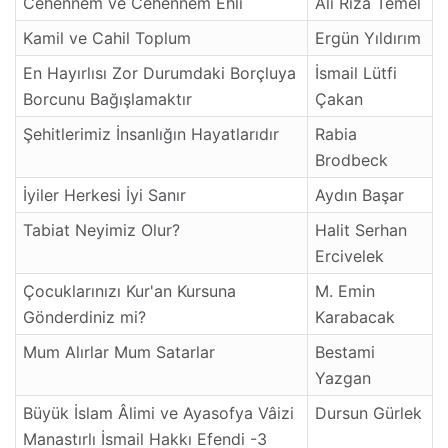
Cehennem ve Cehennem Ehli
Ali Rıza Temel
Kamil ve Cahil Toplum
Ergün Yıldırım
En Hayırlısı Zor Durumdaki Borçluya
İsmail Lütfi
Borcunu Bağışlamaktır
Çakan
Şehitlerimiz İnsanlığın Hayatlarıdır
Rabia
Brodbeck
İyiler Herkesi İyi Sanır
Aydın Başar
Tabiat Neyimiz Olur?
Halit Serhan
Ercivelek
Çocuklarınızı Kur'an Kursuna
M. Emin
Gönderdiniz mi?
Karabacak
Mum Alırlar Mum Satarlar
Bestami
Yazgan
Büyük İslam Âlimi ve Ayasofya Vâizi
Dursun Gürlek
Manastırlı İsmail Hakkı Efendi -3