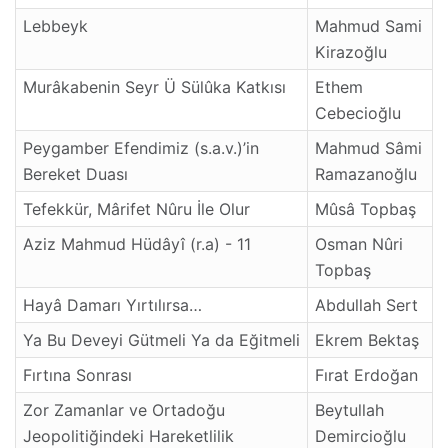
Lebbeyk
Mahmud Sami
Kirazoğlu
Murâkabenin Seyr Ü Sülûka Katkısı
Ethem
Cebecioğlu
Peygamber Efendimiz (s.a.v.)’in
Mahmud Sâmi
Bereket Duası
Ramazanoğlu
Tefekkür, Mârifet Nûru İle Olur
Mûsâ Topbaş
Aziz Mahmud Hüdâyî (r.a) - 11
Osman Nûri
Topbaş
Hayâ Damarı Yırtılırsa…
Abdullah Sert
Ya Bu Deveyi Gütmeli Ya da Eğitmeli
Ekrem Bektaş
Fırtına Sonrası
Fırat Erdoğan
Zor Zamanlar ve Ortadoğu
Beytullah
Jeopolitiğindeki Hareketlilik
Demircioğlu