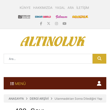
KÜNYE
HAKKIMIZDA
YASAL
ARA
İLETİŞİM
MENÜ
ANASAYFA
DERGİ ARŞİVİ
Utanmadıktan Sonra Dilediğini Yap